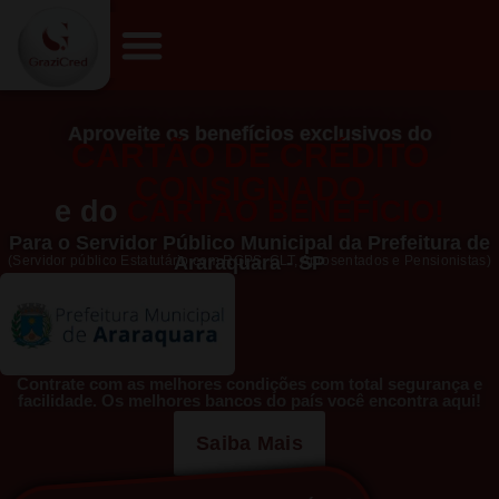
Aproveite os benefícios exclusivos do
CARTÃO DE CRÉDITO
CONSIGNADO
e do
CARTÃO BENEFÍCIO!
Para o Servidor Público Municipal da Prefeitura de
Araraquara - SP
(Servidor público Estatutário com RGPS, CLT, Aprosentados e Pensionistas)
Contrate com as melhores condições com total segurança e
facilidade. Os melhores bancos do país você encontra aqui!
Saiba Mais