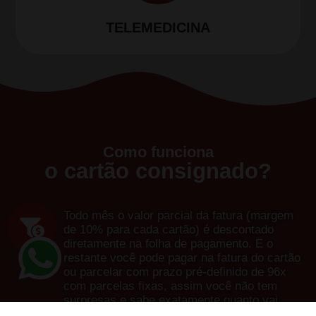
TELEMEDICINA
Como funciona
o cartão consignado?
Todo mês o valor parcial da fatura (margem
de 10% para cada cartão) é descontado
diretamente na folha de pagamento. E o
restante você pode pagar na fatura do cartão
ou parcelar com prazo pré-definido de 96x
com parcelas fixas, assim você não tem
surpresas e sabe exatamente quanto vai
pagar e quando vai terminar, e ainda conta